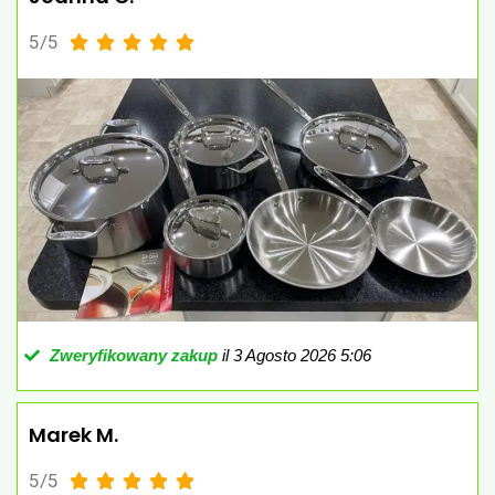
5/5





Zweryfikowany zakup
il 3 Agosto 2026 5:06
Marek M.
5/5




