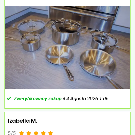
Zweryfikowany zakup
il 4 Agosto 2026 1:06
Izabella M.
5/5




