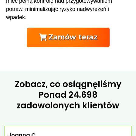
mieć pełną kontrolę nad przygotowywaniem
potraw, minimalizując ryzyko nadwyrężeń i
wpadek.
Zamów teraz
Zobacz, co osiągnęliśmy
Ponad
24.698
zadowolonych klientów
Joanna C.