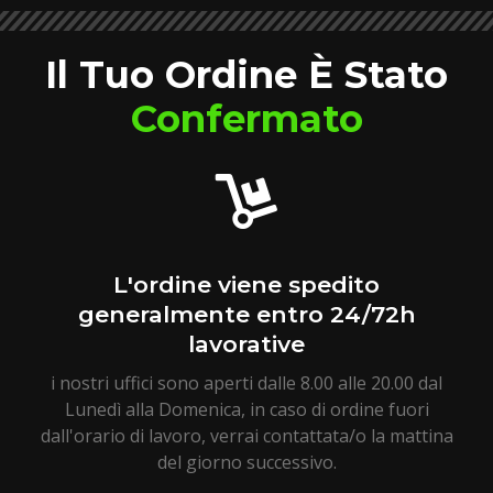
Il Tuo Ordine È Stato
Confermato
L'ordine viene spedito
generalmente entro 24/72h
lavorative
i nostri uffici sono aperti dalle 8.00 alle 20.00 dal
Lunedì alla Domenica, in caso di ordine fuori
dall'orario di lavoro, verrai contattata/o la mattina
del giorno successivo.