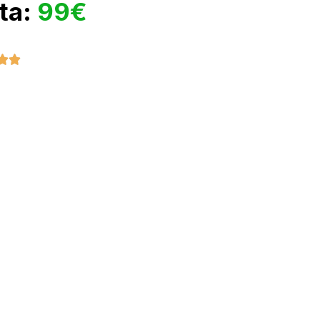
rta:
99€

