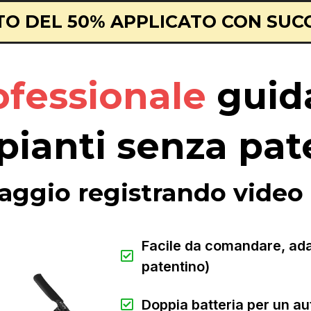
O DEL 50% APPLICATO CON SUC
ofessionale
guid
ipianti senza pat
saggio registrando video 
Facile da comandare, adatt
patentino)
Doppia batteria per un au