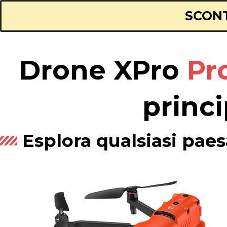
SCONT
Drone XPro
Pr
princ
Esplora qualsiasi pae