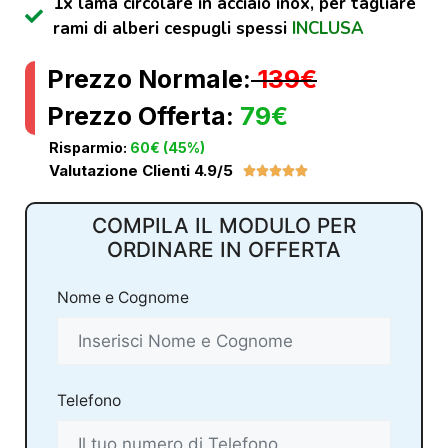
1x lama circolare in acciaio inox, per tagliare
rami di alberi cespugli spessi
INCLUSA
Prezzo Normale:
139€
Prezzo Offerta:
79€
Risparmio:
60€ (45%)
Valutazione Clienti 4.9/5





COMPILA IL MODULO PER
ORDINARE IN OFFERTA
Nome e Cognome
Telefono